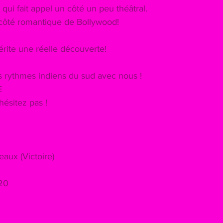
ui fait appel un côté un peu théâtral.
 côté romantique de Bollywood!
érite une réelle découverte!
 rythmes indiens du sud avec nous ! 
E 
hésitez pas !
eaux (Victoire)
20