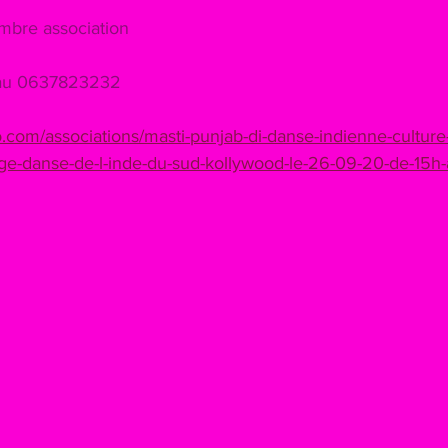
rif membre association
i au 0637823232
.com/associations/masti-punjab-di-danse-indienne-culture-
e-danse-de-l-inde-du-sud-kollywood-le-26-09-20-de-15h-