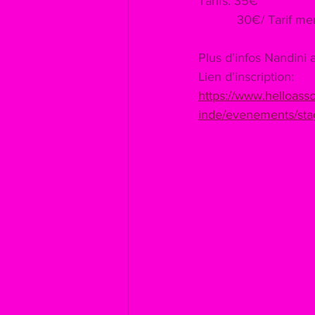
Tarifs: 35€
           30€/ Ta
Plus d'infos Nandin
Lien d'inscription:
https://www.helloasso
inde/evenements/stag