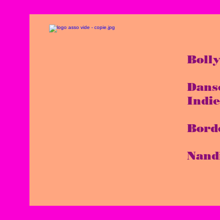
Boll
Dans
Indi
Bord
Nand