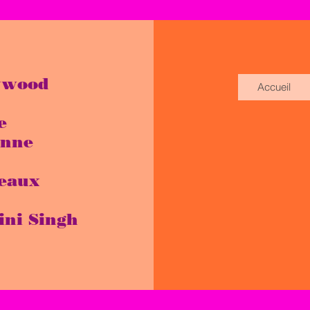
ywood
Accueil
e
enne
eaux
ini Singh