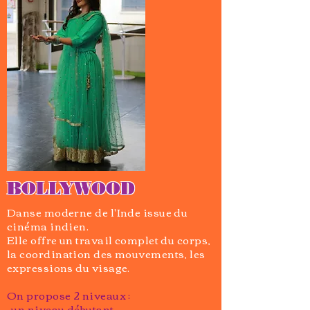
BOLLYWOOD
Danse moderne de l'Inde issue du
cinéma indien.
Elle offre un travail complet du corps,
la coordination des mouvements, les
expressions du visage.
On propose 2 niveaux :
-un niveau débutant