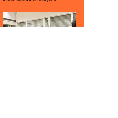
Essai possible, inscription tout
au long de l'année
Lien d'inscription via Hello Asso où
beaucoup de tarifs sont déjà proposés
selon les lieux, disciplines (pour les autres,
nous contacter):
https://www.helloasso.com/associations/
masti-punjab-di-danse-indienne-culture-