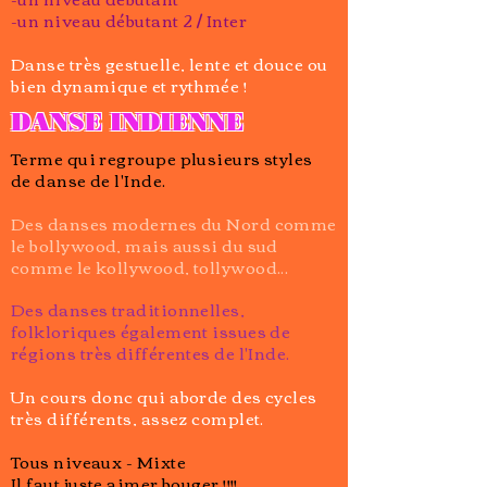
-un niveau débutant 2 / Inter
Danse très gestuelle, lente et douce ou
bien dynamique et rythmée !
DANSE INDIENNE
Terme qui regroupe plusieurs styles
de danse de l'Inde.
Des danses modernes du Nord comme
le bollywood, mais aussi du sud
comme le kollywood, tollywood...
Des danses traditionnelles,
folkloriques également issues de
régions très différentes de l'Inde.
Un cours donc qui aborde des cycles
très différents, assez complet.
Tous niveaux - Mixte
Il faut juste aimer bouger !!!!