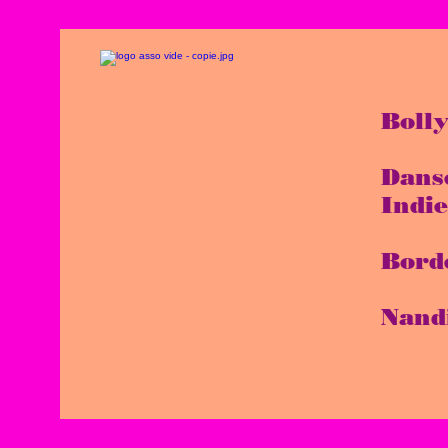
Boll
Dans
Indi
Bord
Nand