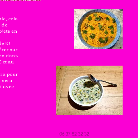
le, cela
n de
ojets en
e 10
érer sur
son dans
 et au
era pour
t sera
et avec
06 37 82 32 32