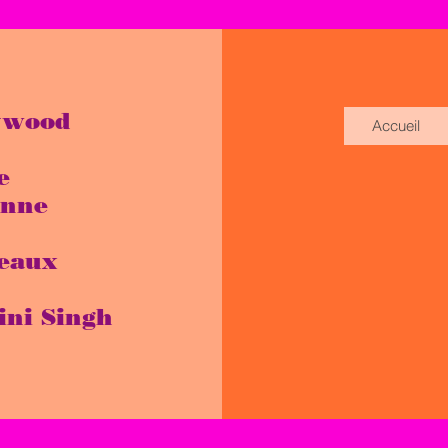
ywood
Accueil
e
enne
eaux
ini Singh