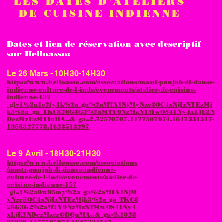
LES DATES D'ATELIERS
DE CUISINE INDIENNE
Dates et lien de réservation avec descriptif
sur Helloasso:
Le 26 Mars - 10H30-14H30
https://www.helloasso.com/associations/masti-punjab-di-danse-
indienne-culture-de-l-inde/evenements/atelier-de-cuisine-
indienne-13?
_gl=1%2a1e2fy1k%2a_ga%2aMTA1NjMyNzc3OC4xNjIzNTEzMj
k3%2a_ga_TKC826G3G2%2aMTY0NzMzNTMwOS41Ny4xLjE2N
DczMzUzMTIuMA..&_ga=2.72570707.1177507974.1647331517-
1056327778.1623513297
Le 9 Avril - 18H30-21H30
https://www.helloasso.com/associations
/masti-punjab-di-danse-indienne-
culture-de-l-inde/evenements/atelier-de-
cuisine-indienne-15?
_gl=1%2a9w95my%2a_ga%2aMTA1NjM
yNzc3OC4xNjIzNTEzMjk3%2a_ga_TKC8
26G3G2%2aMTY0NzMzNTMwOS41Ny4
xLjE2NDczMzczODQuMA..&_ga=2.1028
95808.1177507974.1647331517-