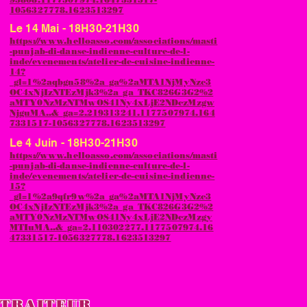
1056327778.1623513297
Le 14 Mai - 18H30-21H30
https://www.helloasso.com/associations/masti
-punjab-di-danse-indienne-culture-de-l-
inde/evenements/atelier-de-cuisine-indienne-
14?
_gl=1%2aqbgn58%2a_ga%2aMTA1NjMyNzc3
OC4xNjIzNTEzMjk3%2a_ga_TKC826G3G2%2
aMTY0NzMzNTMwOS41Ny4xLjE2NDczMzgw
NjguMA..&_ga=2.219313241.1177507974.164
7331517-1056327778.1623513297
Le 4 Juin - 18H30-21H30
https://www.helloasso.com/associations/masti
-punjab-di-danse-indienne-culture-de-l-
inde/evenements/atelier-de-cuisine-indienne-
15?
_gl=1%2a9qfr9w%2a_ga%2aMTA1NjMyNzc3
OC4xNjIzNTEzMjk3%2a_ga_TKC826G3G2%2
aMTY0NzMzNTMwOS41Ny4xLjE2NDczMzgy
MTIuMA..&_ga=2.110302277.1177507974.16
47331517-1056327778.1623513297
 TRAITEUR