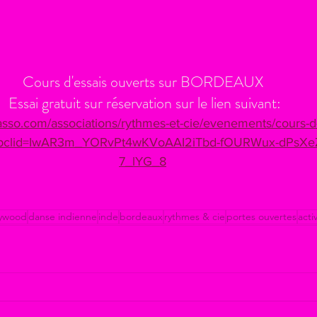
Cours d'essais ouverts sur BORDEAUX 
Essai gratuit sur réservation sur le lien suivant:
asso.com/associations/rythmes-et-cie/evenements/cours-d
fbclid=IwAR3m_YORvPt4wKVoAAI2iTbd-fOURWux-dPsXeZ
7_lYG_8
lywood
danse indienne
inde
bordeaux
rythmes & cie
portes ouvertes
acti