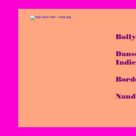
Boll
Dans
Indi
Bord
Nand