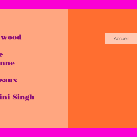
ywood
Accueil
e
enne
eaux
ini Singh