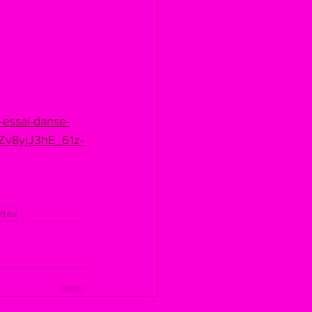
-essai-danse-
y8yjJ3hE_61z-
vités