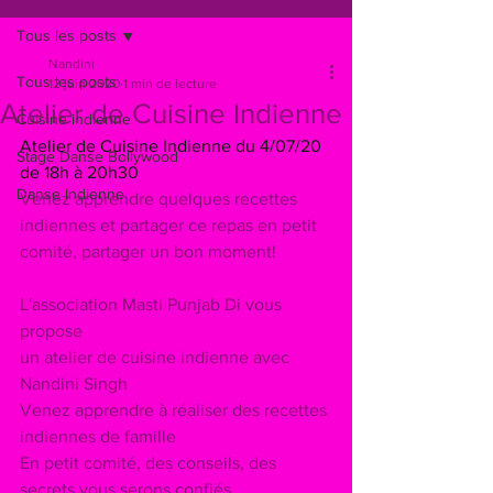
Tous les posts
Nandini
Tous les posts
12 juin 2020
1 min de lecture
Atelier de Cuisine Indienne
Cuisine indienne
Atelier de Cuisine Indienne du 4/07/20 
Stage Danse Bollywood
de 18h à 20h30
Danse Indienne
Venez apprendre quelques recettes 
indiennes et partager ce repas en petit 
comité, partager un bon moment!
L'association Masti Punjab Di vous 
propose 
un atelier de cuisine indienne avec 
Nandini Singh  
Venez apprendre à réaliser des recettes 
indiennes de famille
En petit comité, des conseils, des 
secrets vous serons confiés  