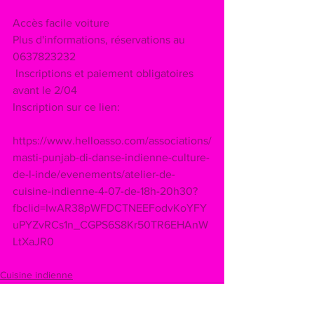
Accès facile voiture  
Plus d'informations, réservations au 
0637823232
 Inscriptions et paiement obligatoires 
avant le 2/04
Inscription sur ce lien:
https://www.helloasso.com/associations/
masti-punjab-di-danse-indienne-culture-
de-l-inde/evenements/atelier-de-
cuisine-indienne-4-07-de-18h-20h30?
fbclid=IwAR38pWFDCTNEEFodvKoYFY
uPYZvRCs1n_CGPS6S8Kr50TR6EHAnW
LtXaJR0
Cuisine indienne